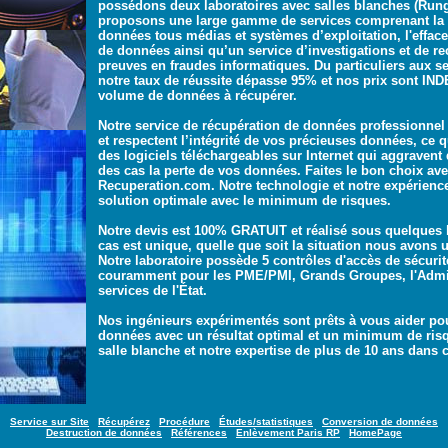
possédons deux laboratoires avec salles blanches (Rung
proposons une large gamme de services comprenant la 
données tous médias et systèmes d’exploitation, l'effac
de données ainsi qu’un service d’investigations et de r
preuves en fraudes informatiques. Du particuliers aux ser
notre taux de réussite dépasse 95% et nos prix sont 
volume de données à récupérer.
Notre service de récupération de données professionnel n
et respectent l’intégrité de vos précieuses données, ce q
des logiciels téléchargeables sur Internet qui aggravent 
des cas la perte de vos données. Faites le bon choix av
Recuperation.com. Notre technologie et notre expérience 
solution optimale avec le minimum de risques.
Notre devis est 100% GRATUIT et réalisé sous quelques
cas est unique, quelle que soit la situation nous avons 
Notre laboratoire possède 5 contrôles d'accès de sécurité
couramment pour les PME/PMI, Grands Groupes, l'Admini
services de l'État.
Nos ingénieurs expérimentés sont prêts à vous aider po
données avec un résultat optimal et un minimum de risq
salle blanche et notre expertise de plus de 10 ans dans
Service sur Site
-
Récupérez
-
Procédure
-
Études/statistiques
-
Conversion de données
Destruction de données
-
Références
-
Enlèvement Paris RP
-
HomePage